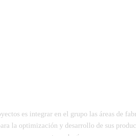
Y PROYECTOS TAYRECA 
OLLO Y EJECUCIÓN DE
S, APORTANDO NUESTRO
NICOS Y DANDO SOLUC
DISCIPLINARES A PROY
ectos es integrar en el grupo las áreas de fa
 para la optimización y desarrollo de sus produ