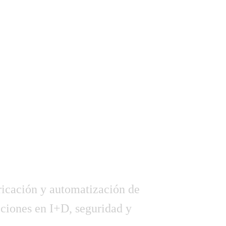
NOS DEDICAMOS
 PROYECTOS
S RECURSOS
IONES TÉCNICAS
ECTOS.
bricación y automatización de
cciones en I+D, seguridad y