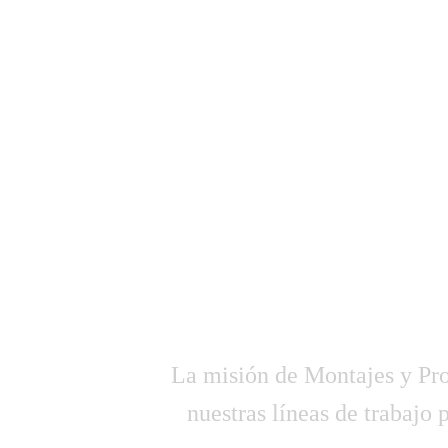
EN MONTAJES 
AL DESARR
INTEGRALE
HUMANOS Y TÉC
MULTI
La misión de Montajes y Proy
nuestras líneas de trabajo