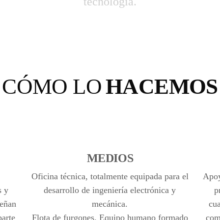
tecnología.
CÓMO LO
HACEMOS
MEDIOS
Oficina técnica, totalmente equipada para el
Apoy
s y
desarrollo de ingeniería electrónica y
p
señan
mecánica.
cua
parte
Flota de furgones. Equipo humano formado
com