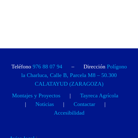
Teléfono
976 88 07 94
– Dirección
Polígono
la Charluca, Calle B, Parcela M8 – 50.300
CALATAYUD (ZARAGOZA)
Montajes y Proyectos
|
Tayreca Agrícola
|
Noticias
|
Contactar
|
Accesibilidad